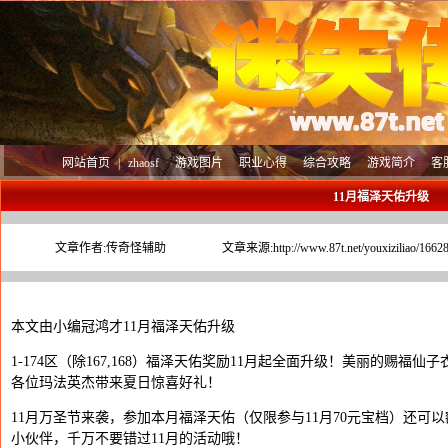
网站首页
|
zhaosf
游戏图片
职业心得
综合攻略
游戏简介
客
11月福泽天佑升级
文章作者:
传奇怪辅助
文章来源:
http://www.87t.net/youxiziliao/1662
本文由小编冠鸿才11月福泽天佑升级
1-174区（除167,168）福泽天佑奖励11月起全面升级！美丽的赐
各位玛法英杰带来夏日惊喜好礼！
11月万圣节来袭，参加本月福泽天佑（仅限参与11月70元宝档）还可
小伙伴，千万不要错过11月的活动哦！