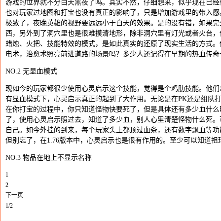
游戏的世界就不分白天黑夜了吗。其实不然，仔细想来，似乎现在已经
也对玩家过地图和打宝也没有真正的影响了，只是增加游戏里的带入感
极致了，夜晚英雄的视野要远远小于白天的效果。是的没有错，如果完
西，另外到了洞穴里也是很难摸清地形，除非洞穴里有灯光或者火台，
蜡烛、火把、技能特效的模式，是如此真实的还原了现实生活的方式。
电术，治愈术照亮前进道路的场景吗？多少人还记得在早期的热血传奇
NO.2 无显血模式
现如今的玩家都很少使用心灵启示这个技能，觉得是个鸡肋技能。他们
有显血模式下，心灵启示真正的起到了大作用。无论是在PK还是组队
在你打宝的过程中，你只知道怪物快要死了，但是具体还有多少血什么
了，使用心灵启示照过去，知道了多少血，别人心里清楚怪物什么死。
自己。如今外挂的到来，每个玩家头上都顶过血条，还有数字飘血等功
但别忘了，在1.76版本中，心灵启示也是很有作用的。至少可以知道
NO.3 物品在地上不显示名称
1
2
下一页
1/2