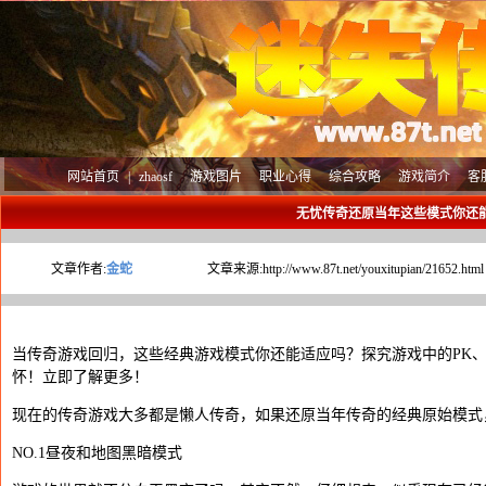
网站首页
|
zhaosf
游戏图片
职业心得
综合攻略
游戏简介
客
无忧传奇还原当年这些模式你还
文章作者:
金蛇
文章来源:
http://www.87t.net/youxitupian/21652.html
当传奇游戏回归，这些经典游戏模式你还能适应吗？探究游戏中的PK、
怀！立即了解更多！
现在的传奇游戏大多都是懒人传奇，如果还原当年传奇的经典原始模式
NO.1昼夜和地图黑暗模式