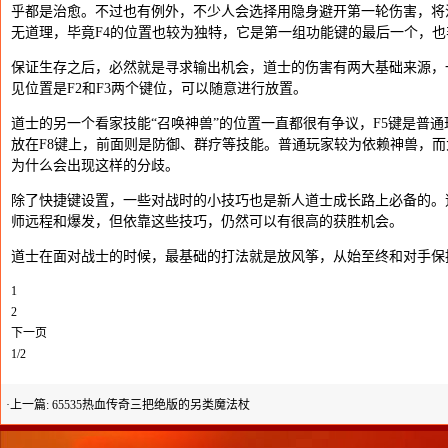
乎都是治愈。不过也有例外，不少人会选择用隐身避开第一轮伤害，将
无道理，毕竟F4的位置也较为独特，它是第一组功能键的最后一个，
保证生存之后，必然就是寻求输出机会，道士的伤害有两大基础来源，
见位置是F2和F3两个键位，可以随意进行放置。
道士的另一个看家技能“召唤神兽”的位置一直都很有争议，F5键是普
放在F8键上，前面则是防御、群疗等技能。普通玩家较为依赖神兽，
为什么会出现这样的分歧。
除了快捷键设置，一些对战时的小技巧也是新人道士成长路上必备的。
师远程和爆发，但依靠这些技巧，仍然可以有很高的获胜机会。
道士在面对战士的时候，最基础的打法就是放风筝，从始至终和对手保
1
2
下一页
1/2
·上一篇:
65535热血传奇三把绝版的另类魔法杖