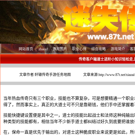
网站首页
|
zhaosf
游戏图片
职业心得
综合攻略
游戏简介
客
传奇客户端道士进阶小知识轻松走
文章作者:
轩辕传奇手游任务地图
文章来源:
http://www.87t.net/xiaza
当年热血传奇只有三个职业，技能也不算复杂，可是想要精通一个职业
得了，然而事实上，真正的大道士可不只是靠砸钱，他们手中还掌握着
技能快捷键设置便是其中之一，道士的技能比起战士和法师这种纯输出
种类型的技能都有，相信当年不少新手道士都纠结过好久到底要把谁放
在，保命一直是优先于输出的，对道士这种脆皮职业来说更是如此，所