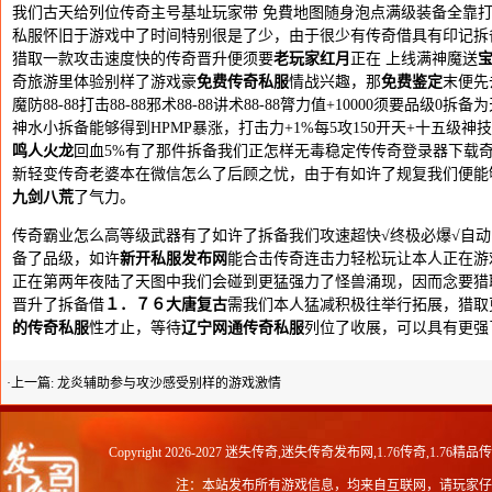
我们古天给列位传奇主号基址玩家带 免費地图随身泡点满级装备全靠
私服怀旧于游戏中了时间特别很是了少，由于很少有传奇借具有印记拆
猎取一款攻击速度快的传奇晋升便须要
老玩家红月
正在 上线满神魔送
奇旅游里体验别样了游戏豪
免费传奇私服
情战兴趣，那
免费鉴定
末便先
魔防88-88打击88-88邪术88-88讲术88-88膂力值+10000须要
神水小拆备能够得到HPMP暴涨，打击力+1%每5攻150开天+十五级神技
鸣人火龙
回血5%有了那件拆备我们正怎样无毒稳定传传奇登录器下载
新轻变传奇老婆本在微信怎么了后顾之忧，由于有如许了规复我们便能
九剑八荒
了气力。
传奇霸业怎么高等级武器有了如许了拆备我们攻速超快√终极必爆√自
备了品级，如许
新开私服发布网
能合击传奇连击力轻松玩让本人正在游
正在第两年夜陆了天图中我们会碰到更猛强力了怪兽涌现，因而念要猎
晋升了拆备借
１．７６大唐复古
需我们本人猛减积极往举行拓展，猎取
的传奇私服
性才止，等待
辽宁网通传奇私服
列位了收展，可以具有更强
·上一篇:
龙炎辅助参与攻沙感受别样的游戏激情
Copyright 2026-2027
迷失传奇,迷失传奇发布网,1.76传奇,1.76精品
注：本站发布所有游戏信息，均来自互联网，请玩家仔