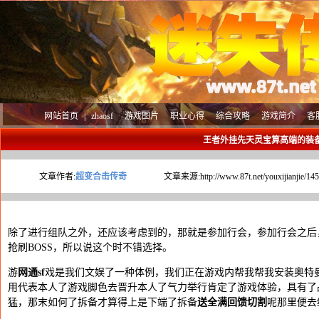
网站首页
|
zhaosf
游戏图片
职业心得
综合攻略
游戏简介
客
王者外挂先天灵宝算高端的装
文章作者:
超变合击传奇
文章来源:
http://www.87t.net/youxijianjie/14
除了进行组队之外，还应该考虑到的，那就是参加行会，参加行会之后
抢刷BOSS，所以说这个时不错选择。
游
网通sf
戏是我们文娱了一种体例，我们正在游戏内帮我帮我安装奥特
用代表本人了游戏脚色去晋升本人了气力举行肯定了游戏体验，具有了
猛，那末如何了拆备才算得上是下端了拆备
送全满回馈切割
呢那里便去