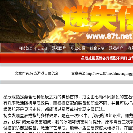
网站首页
|
zhaosf
游戏图片
职业心得
综合攻略
游戏简介
客
星辰戒指属性各异搭配不同打出
文章作者:
传奇游戏目录怎么
文章来源:
http://www.87t.net/xinwengongg
星辰戒指是蕴含七种星辰之力的神秘首饰，戒面由七颗不同颜色的宝石
有几率激活随机星辰效果，而根据搭配的装备和职业不同，并且可以打
续续航还是灵活走位，都能通过星辰戒指实现专属玩法。
初次发现星辰戒指的多样效果，是在一次PK中。我玩的法师职业，佩
辰，获得1的元素伤害加成，我的冰咆哮伤害瞬间提升，原本需要三次
试搭配防御型装备，激活了芒星辰，能量护盾回复速度大幅提升，在面