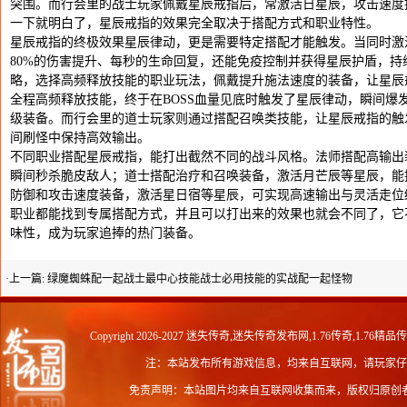
突围。而行会里的战士玩家佩戴星辰戒指后，常激活日星辰，攻击速度
一下就明白了，星辰戒指的效果完全取决于搭配方式和职业特性。
星辰戒指的终极效果星辰律动，更是需要特定搭配才能触发。当同时激
80%的伤害提升、每秒的生命回复，还能免疫控制并获得星辰护盾，持
略，选择高频释放技能的职业玩法，佩戴提升施法速度的装备，让星辰
全程高频释放技能，终于在BOSS血量见底时触发了星辰律动，瞬间爆发
级装备。而行会里的道士玩家则通过搭配召唤类技能，让星辰戒指的触
间刷怪中保持高效输出。
不同职业搭配星辰戒指，能打出截然不同的战斗风格。法师搭配高输出
瞬间秒杀脆皮敌人；道士搭配治疗和召唤装备，激活月芒辰等星辰，能
防御和攻击速度装备，激活星日宿等星辰，可实现高速输出与灵活走位
职业都能找到专属搭配方式，并且可以打出来的效果也就会不同了，它
味性，成为玩家追捧的热门装备。
·上一篇:
绿魔蜘蛛配一起战士最中心技能战士必用技能的实战配一起怪物
Copyright 2026-2027
迷失传奇,迷失传奇发布网,1.76传奇,1.76精品
注：本站发布所有游戏信息，均来自互联网，请玩家仔
免责声明：本站图片均来自互联网收集而来，版权归原创