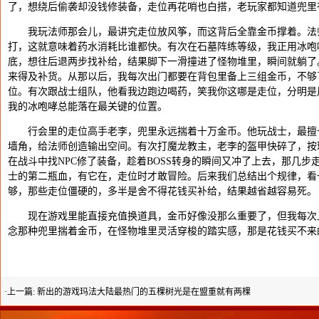
了，想绕后偷袭却没钱修装备，走位再花哨也白搭，老玩家都知道兜里
我玩法师那会儿，最讲究走位放风筝，而这背后全靠金币撑着。法师
打，这就意味着药水消耗比谁都快。有次在石墓阵练等级，我正用冰咆
底，想往后退两步找补给，结果脚下一滑撞进了怪物堆里，瞬间就躺了
来得及补货。从那以后，我每次出门都要在背包里备上三组金币，不够
位。有次跟战士组队，他看我边跑边喝药，笑我你这哪是走位，分明是
我的冰咆哮总能落在最关键的位置。
行会里的走位高手老李，兜里永远揣着十万金币。他玩战士，最擅长在
墙角，给法师创造输出空间。有次打魔龙教主，老李的盔甲快碎了，按
在战斗中找NPC修了装备，趁着BOSS转身的瞬间又冲了上去，那几
士的第二瓶血，有它在，走位时才敢冒险。后来我们总结出个规律，看
够，那些走位僵硬的，多半是舍不得花钱买补给，结果越省越容易死。
现在游戏里能直接充值换道具，金币好像没那么重要了，但我每次上
念那种兜里揣着金币，在怪物堆里灵活穿梭的踏实感，那是花钱买不来
·上一篇:
新出的游戏玛法大陆最热门的五棵树光是在盟重就有两棵