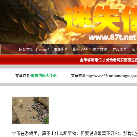
网站首页
|
zhaosf
游戏图片
职业心得
综合攻略
游戏简介
客
金币够用走位才灵活老玩家都懂这
文章作者:
魔兽仿盛大传奇
文章来源:
http://www.87t.net/xinwengongga
金币在游戏里，算不上什么稀罕物，但要说谁最离不开它，那肯定