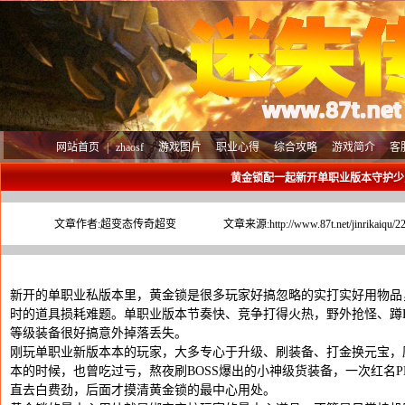
网站首页
|
zhaosf
游戏图片
职业心得
综合攻略
游戏简介
客
黄金锁配一起新开单职业版本守护少
文章作者:
超变态传奇超变
文章来源:
http://www.87t.net/jinrikaiqu/2
新开的单职业私版本里，黄金锁是很多玩家好搞忽略的实打实好用物品
时的道具损耗难题。单职业版本节奏快、竞争打得火热，野外抢怪、蹲B
等级装备很好搞意外掉落丢失。
刚玩单职业新版本本的玩家，大多专心于升级、刷装备、打金换元宝，
本的时候，也曾吃过亏，熬夜刷BOSS爆出的小神级货装备，一次红名
直去白费劲，后面才摸清黄金锁的最中心用处。