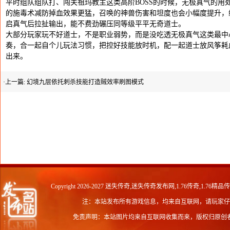
平时组队组队打、闯关祖玛教主这类高阶BOSS的时候，无极真气的用
的施毒术减防掉血效果更猛，召唤的神兽伤害和坦度也会小幅度提升，
启真气后拉扯输出，能不费劲碾压同等级平平无奇道士。
大部分玩家玩不好道士，不是职业弱势，而是没吃透无极真气这类最中
奏，合一起自个儿玩法习惯，把控好技能放时机，配一起道士放风筝耗
出来。
·上一篇:
幻境九层依托刺杀技能打造贼效率刷图模式
Copyright 2026-2027
迷失传奇,迷失传奇发布网,1.76传奇,1.76精品
注：本站发布所有游戏信息，均来自互联网，请玩家仔
免责声明：本站图片均来自互联网收集而来，版权归原创