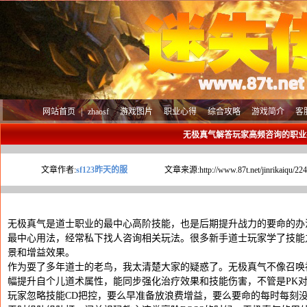
网站首页
|
zhaosf
游戏图片
职业心得
综合攻略
游戏简介
客
无极真气解答玩家高频咨询的职业
文章作者:
sf123昨天的服
文章来源:
http://www.87t.net/jinrikaiqu/22
无极真气是道士职业的最中心高阶技能，也是后期提升战力的要命的办
最中心用法，经常私下找人咨询相关玩法。很多新手道士玩家学了技能
景和增益效果。
作为耍了多年道士的老鸟，我太清楚大家的疑惑了。无极真气不像召唤
幅提升自个儿道术属性，能同步强化治疗效果和技能伤害，不管是PK对
玩家忽略技能CD把控，要么早准备放浪费增益，要么要命的每时每刻