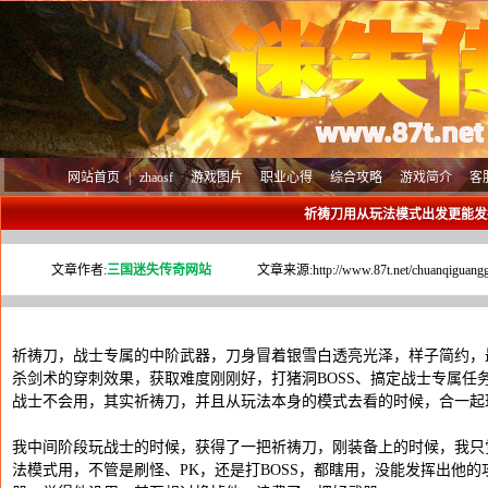
网站首页
|
zhaosf
游戏图片
职业心得
综合攻略
游戏简介
客
祈祷刀用从玩法模式出发更能发
文章作者:
三国迷失传奇网站
文章来源:
http://www.87t.net/chuanqiguang
祈祷刀，战士专属的中阶武器，刀身冒着银雪白透亮光泽，样子简约，
杀剑术的穿刺效果，获取难度刚刚好，打猪洞BOSS、搞定战士专属任
战士不会用，其实祈祷刀，并且从玩法本身的模式去看的时候，合一起
我中间阶段玩战士的时候，获得了一把祈祷刀，刚装备上的时候，我只
法模式用，不管是刷怪、PK，还是打BOSS，都瞎用，没能发挥出他