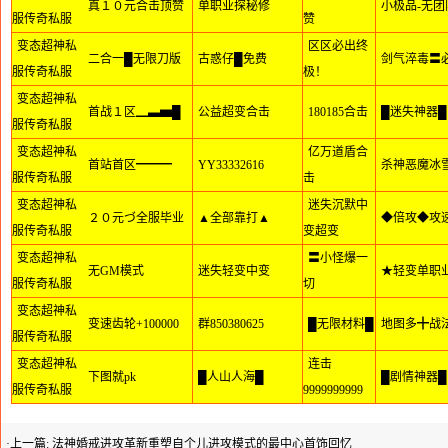
真１０元合击顶赞
单职业探秘修
小极品-无团
服传奇私服
赞
变态超神私
区区必出终
二合一█无限刀版
古惑仔█免费
剑气淬毒〓
服传奇私服
极！
变态超神私
首战１区▁▃▅█
公益超变合击
180185合击
█迷失神器
服传奇私服
变态超神私
亿万道盾合
首站首区━━━
YY33332616
杀神恶魔冰
服传奇私服
击
变态超神私
迷失沉默中
２０元づ全服毕业
▲全部靠打▲
◆倍攻◆攻速
服传奇私服
变超变
变态超神私
〓小怪爆一
无GM模式
迷失轻变中变
★轻变单职
服传奇私服
切
变态超神私
变速齿轮+100000
群850380625
█无限材料█
地图多╋战
服传奇私服
变态超神私
连击
下图就pk
█人山人海█
█剧情神器
服传奇私服
9999999999
·上一篇:
法神婚戒进攻革新重塑自个儿进攻模式的最中心首饰回忆